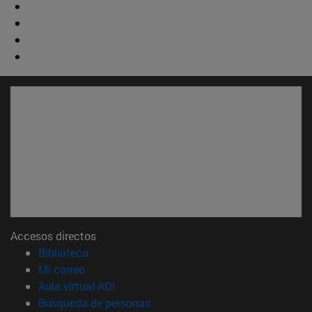
Accesos directos
(abre en nueva ventana)
Biblioteca
(abre en nueva ventana)
Mi correo
(abre en nueva ventana)
Aula virtual ADI
(abre en nueva ventana)
Búsqueda de personas