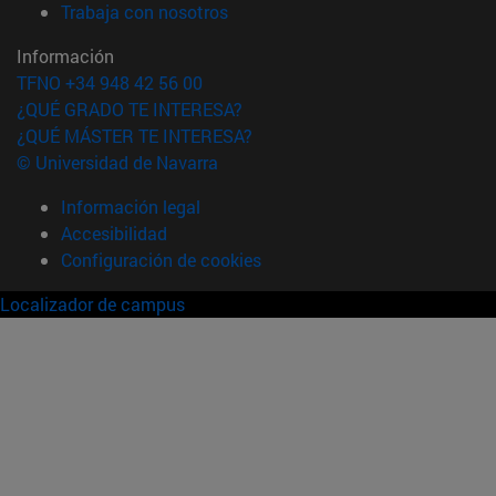
(abre en nueva ventana)
Trabaja con nosotros
Información
TFNO +34 948 42 56 00
¿QUÉ GRADO TE INTERESA?
¿QUÉ MÁSTER TE INTERESA?
© Universidad de Navarra
Información legal
Accesibilidad
Configuración de cookies
Localizador de campus