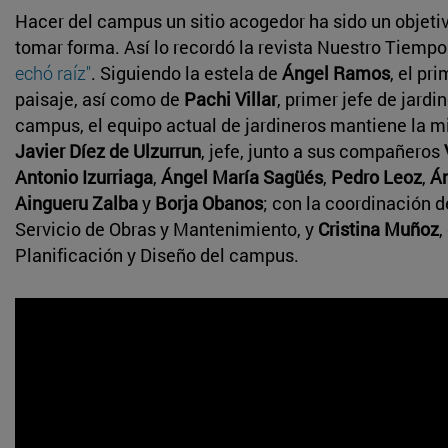
Hacer del campus un sitio acogedor ha sido un objet
tomar forma. Así lo recordó la revista Nuestro Tiempo
echó raíz"
. Siguiendo la estela de
Ángel Ramos
, el p
paisaje, así como de
Pachi Villar
, primer jefe de jardi
campus, el equipo actual de jardineros mantiene la 
Javier Díez de Ulzurrun
, jefe, junto a sus compañeros
Antonio Izurriaga
,
Ángel María Sagüés
,
Pedro Leoz
,
Án
Aingueru Zalba
y
Borja Obanos
; con la coordinación 
Servicio de Obras y Mantenimiento, y
Cristina Muñoz
,
Planificación y Diseño del campus.