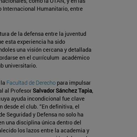
ernacionales, como la OTAN, y en las
o Internacional Humanitario, entre
ura de la defensa entre la juventud
e esta experiencia ha sido
ándoles una visión cercana y detallada
bordarse en el currículum académico
b universitario.
 la
Facultad de Derecho
para impulsar
l al Profesor
Salvador Sánchez Tapia
,
cuya ayuda incondicional fue clave
 desde el club. “En definitiva, el
 de Seguridad y Defensa no solo ha
en una disciplina única dentro del
alecido los lazos entre la academia y