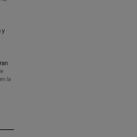
 y
tran
de
en la