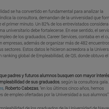
lidad se ha convertido en fundamental para analizar la
 indica la consultora, demandan de la universidad que fo
 el primer minuto. Un 82% de los entrevistados considera
ma universitario debe fortalecerse. En ese sentido, el servi
mpleo de los graduados, Career Services, contaba en el c
n empresas, además de organizar más de 482 encuentro
s sectores. Estos datos le hicieron acreedora a la Univer
n ranking global de Empleabilidad, de QS, donde obtuvo el
que padres y futuros alumnos busquen con mayor interé
empleabilidad de sus graduados
, según la consultora gala.
es
,
Roberto Cabezas
, “en los últimos cinco años, hemos
 de empleo ofertadas por la Universidad a sus alumnos”
mpleabilidad de los graduados de la Universidad de Navar