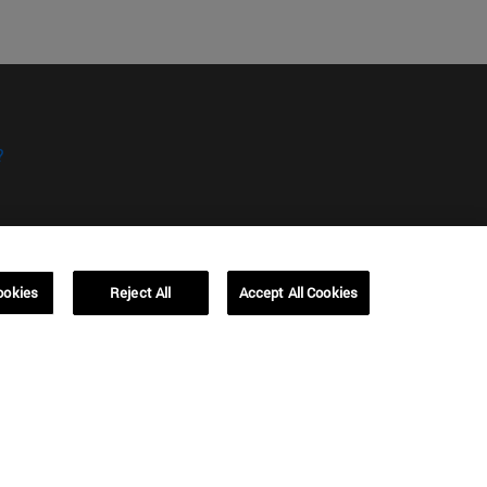
?
ookies
Reject All
Accept All Cookies
kies
Campus Barcelona (IESE)
, 3
Av. Pearson, 21 08034 Barcelona
España
T.
+34 93 253 42 00
Campus Sao Paulo (IESE)