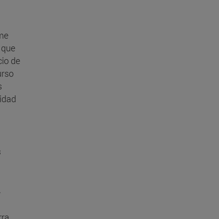
rme
 que
cio de
urso
s
sidad
s
.
ra,