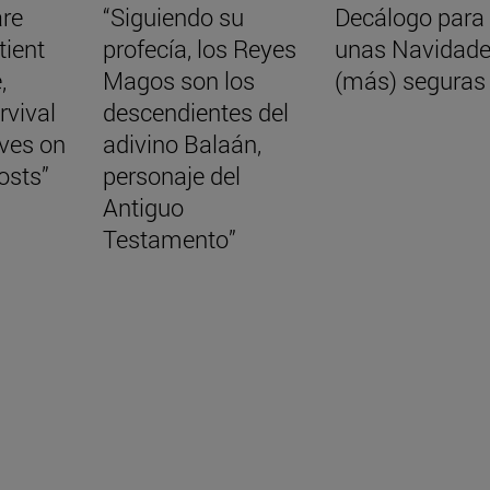
are
“Siguiendo su
Decálogo para
tient
profecía, los Reyes
unas Navidad
,
Magos son los
(más) seguras
rvival
descendientes del
aves on
adivino Balaán,
osts”
personaje del
Antiguo
Testamento”