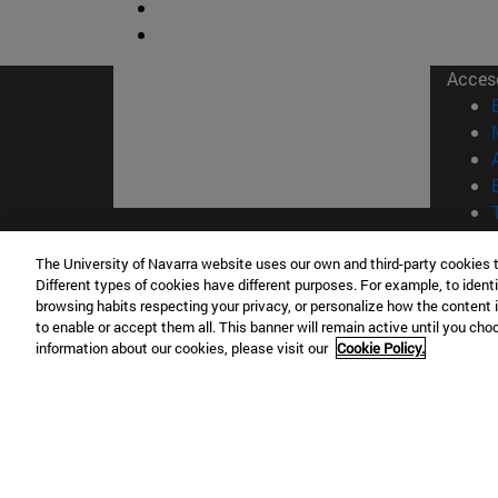
Acces
© Uni
The University of Navarra website uses our own and third-party cookies 
Nava
Different types of cookies have different purposes. For example, to identi
browsing habits respecting your privacy, or personalize how the content 
to enable or accept them all. This banner will remain active until you ch
information about our cookies, please visit our
Cookie Policy.
Campus Pamplona
Campus 
Campus Universitario 31009 Pamplona
Pº de M
España
Donosti
T.
+34 948 42 56 00
info@unav.es
T.
+34 9
Campus Madrid (IESE)
Campus 