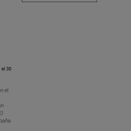
 el 30
n el
an
El
spaña