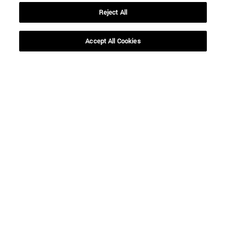
Reject All
Accept All Cookies
Accesos directos
(abre en nueva ventana)
Biblioteca
(abre en nueva ventana)
Mi correo
(abre en nueva ventana)
Aula virtual ADI
(abre en nueva ventana)
Búsqueda de personas
(abre en nueva ventana)
Trabaja con nosotros
Información
TFNO +34 948 42 56 00
¿QUÉ GRADO TE INTERESA?