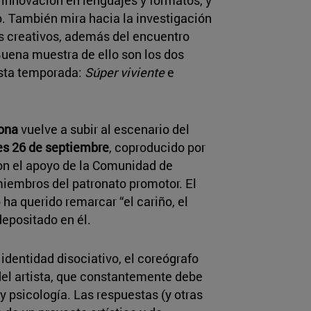
 innovación en lenguajes y formatos, y
o. También mira hacia la investigación
s creativos, además del encuentro
Buena muestra de ello son los dos
esta temporada:
Súper viviente
e
mona
vuelve a subir al escenario del
es 26 de septiembre
, coproducido por
n el apoyo de la Comunidad de
miembros del patronato promotor. El
a querido remarcar “el cariño, el
depositado en él.
e identidad disociativo, el coreógrafo
del artista, que constantemente debe
y psicología. Las respuestas (y otras