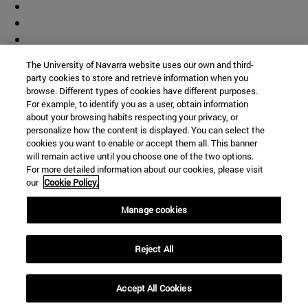
The University of Navarra website uses our own and third-
party cookies to store and retrieve information when you
browse. Different types of cookies have different purposes.
For example, to identify you as a user, obtain information
about your browsing habits respecting your privacy, or
personalize how the content is displayed. You can select the
cookies you want to enable or accept them all. This banner
will remain active until you choose one of the two options.
For more detailed information about our cookies, please visit
our
Cookie Policy.
Manage cookies
Accesos directos
(abre en nueva ventana)
Biblioteca
Reject All
(abre en nueva ventana)
Mi correo
(abre en nueva ventana)
Aula virtual ADI
Accept All Cookies
(abre en nueva ventana)
Búsqueda de personas