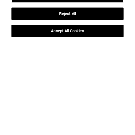
Reject All
Accept All Cookies
Accesos directos
(abre en nueva ventana)
Biblioteca
(abre en nueva ventana)
Mi correo
(abre en nueva ventana)
Aula virtual ADI
(abre en nueva ventana)
Búsqueda de personas
(abre en nueva ventana)
Trabaja con nosotros
Información
TFNO +34 948 42 56 00
¿QUÉ GRADO TE INTERESA?
¿QUÉ MÁSTER TE INTERESA?
© Universidad de Navarra