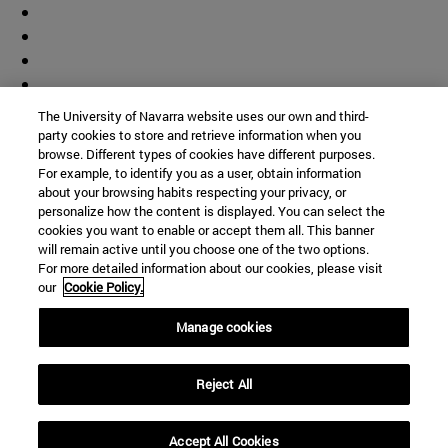
The University of Navarra website uses our own and third-
party cookies to store and retrieve information when you
browse. Different types of cookies have different purposes.
For example, to identify you as a user, obtain information
about your browsing habits respecting your privacy, or
personalize how the content is displayed. You can select the
cookies you want to enable or accept them all. This banner
will remain active until you choose one of the two options.
For more detailed information about our cookies, please visit
our
Cookie Policy.
Manage cookies
Accesos directos
Reject All
(abre en nueva ventana)
Biblioteca
(abre en nueva ventana)
Mi correo
(abre en nueva ventana)
Aula virtual ADI
Accept All Cookies