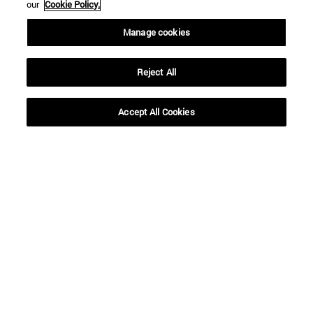
our
Cookie Policy.
Manage cookies
Reject All
Accept All Cookies
Accesos directos
(abre en nueva ventana)
Biblioteca
(abre en nueva ventana)
Mi correo
(abre en nueva ventana)
Aula virtual ADI
(abre en nueva ventana)
Búsqueda de personas