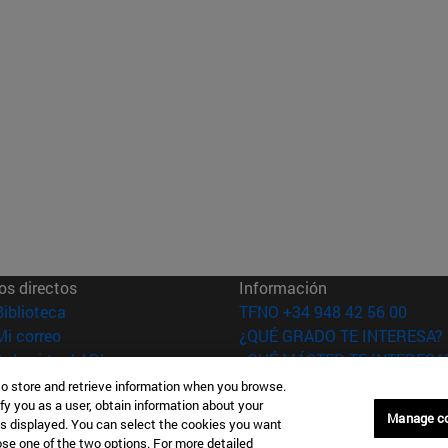
os directos
Información
(abre en nueva ventana)
Biblioteca
TFNO +34 948 42 56 00
(abre en nueva ventana)
Mi correo
¿QUÉ GRADO TE INTERESA?
(abre en nueva ventana)
Aula virtual ADI
¿QUÉ MÁSTER TE INTERESA
(abre en nueva ventana)
Búsqueda de personas
to store and retrieve information when you browse.
(abre en nueva ventana)
fy you as a user, obtain information about your
Trabaja con nosotros
Manage c
is displayed. You can select the cookies you want
oose one of the two options. For more detailed
versidad de
Información legal