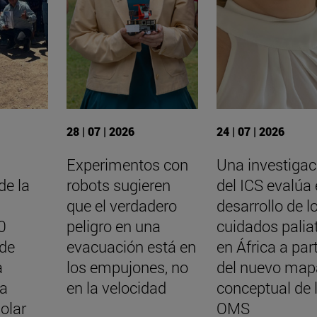
28 | 07 | 2026
24 | 07 | 2026
y
Experimentos con
Una investigac
de la
robots sugieren
del ICS evalúa 
que el verdadero
desarrollo de l
0
peligro en una
cuidados palia
 de
evacuación está en
en África a part
a
los empujones, no
del nuevo map
na
en la velocidad
conceptual de 
solar
OMS