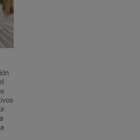
ión
el
os
tivos
ir
a
la