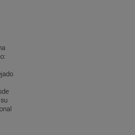
na
jo:
ejado
esde
 su
sonal