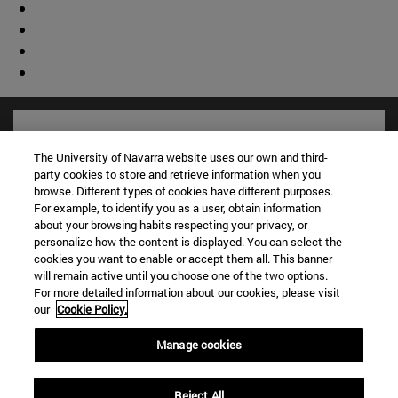
The University of Navarra website uses our own and third-
party cookies to store and retrieve information when you
browse. Different types of cookies have different purposes.
For example, to identify you as a user, obtain information
about your browsing habits respecting your privacy, or
personalize how the content is displayed. You can select the
cookies you want to enable or accept them all. This banner
will remain active until you choose one of the two options.
For more detailed information about our cookies, please visit
Accesos directos
our
Cookie Policy.
(abre en nueva ventana)
Biblioteca
(abre en nueva ventana)
Mi correo
Manage cookies
(abre en nueva ventana)
Aula virtual ADI
(abre en nueva ventana)
Búsqueda de personas
Reject All