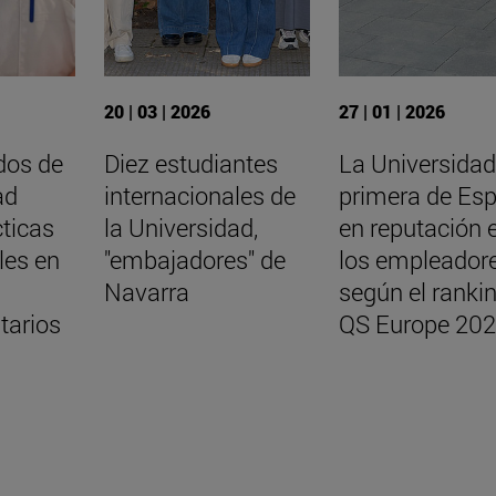
20 | 03 | 2026
27 | 01 | 2026
dos de
Diez estudiantes
La Universidad
ad
internacionales de
primera de Es
cticas
la Universidad,
en reputación 
les en
"embajadores" de
los empleador
Navarra
según el ranki
tarios
QS Europe 20