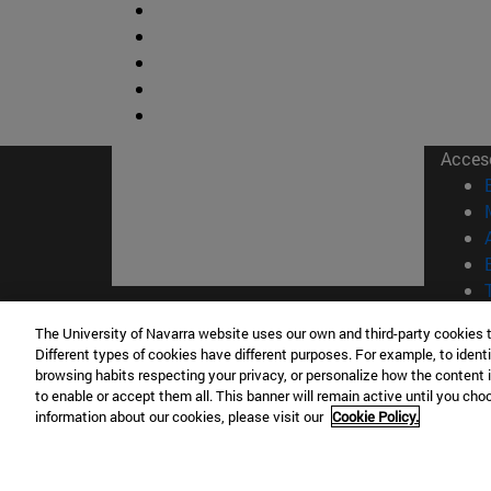
Acces
© Uni
The University of Navarra website uses our own and third-party cookies 
Different types of cookies have different purposes. For example, to identi
Nava
browsing habits respecting your privacy, or personalize how the content 
to enable or accept them all. This banner will remain active until you ch
information about our cookies, please visit our
Cookie Policy.
Campus Pamplona
Campus 
Campus Universitario 31009 Pamplona
Pº de M
España
Donosti