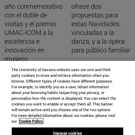
año conmemorativo
ofrece dos
con el doble de
propuestas para
visitas y el premio
estas Navidades,
UMAC-ICOM a la
vinculadas a la
excelencia e
danza, y a la ópera
innovación en
para público familiar
museos
universitarios
The University of Navarra website uses our own and third-
party cookies to store and retrieve information when you
browse. Different types of cookies have different purposes.
For example, to identify you as a user, obtain information
about your browsing habits respecting your privacy, or
personalize how the content is displayed. You can select the
BUSCADOR NOTICIAS
cookies you want to enable or accept them all. This banner
will remain active until you choose one of the two options.
For more detailed information about our cookies, please visit
our
Cookie Policy.
Manage cookies