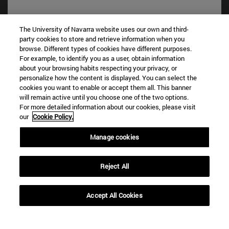
The University of Navarra website uses our own and third-
party cookies to store and retrieve information when you
browse. Different types of cookies have different purposes.
For example, to identify you as a user, obtain information
about your browsing habits respecting your privacy, or
personalize how the content is displayed. You can select the
cookies you want to enable or accept them all. This banner
Accesos directos
will remain active until you choose one of the two options.
For more detailed information about our cookies, please visit
(abre en nueva ventana)
Biblioteca
our
Cookie Policy.
(abre en nueva ventana)
Mi correo
(abre en nueva ventana)
Aula virtual ADI
Manage cookies
(abre en nueva ventana)
Búsqueda de personas
(abre en nueva ventana)
Trabaja con nosotros
Reject All
Información
TFNO +34 948 42 56 00
Accept All Cookies
¿QUÉ GRADO TE INTERESA?
¿QUÉ MÁSTER TE INTERESA?
© Universidad de Navarra