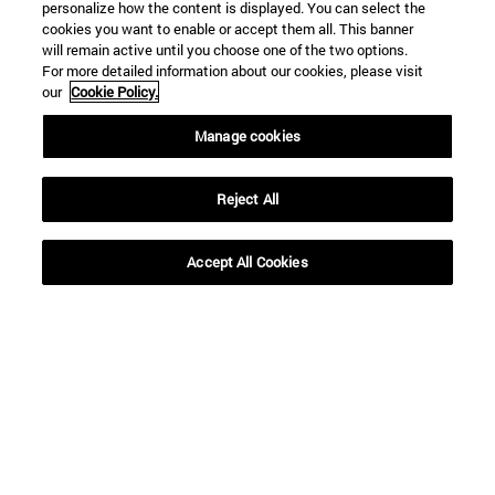
personalize how the content is displayed. You can select the
cookies you want to enable or accept them all. This banner
will remain active until you choose one of the two options.
For more detailed information about our cookies, please visit
our
Cookie Policy.
Manage cookies
Reject All
Accesos directos
Accept All Cookies
(abre en nueva ventana)
Biblioteca
(abre en nueva ventana)
Mi correo
(abre en nueva ventana)
Aula virtual ADI
(abre en nueva ventana)
Búsqueda de personas
(abre en nueva ventana)
Trabaja con nosotros
Información
TFNO +34 948 42 56 00
¿QUÉ GRADO TE INTERESA?