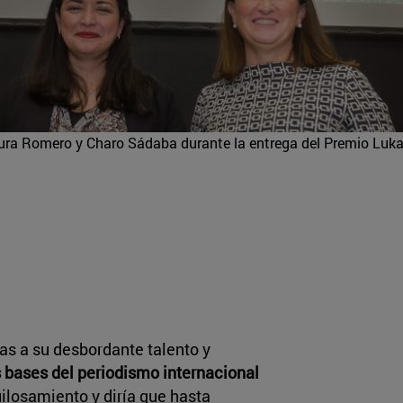
ra Romero y Charo Sádaba durante la entrega del Premio Luk
ias a su desbordante talento y
 bases del periodismo internacional
uilosamiento y diría que hasta