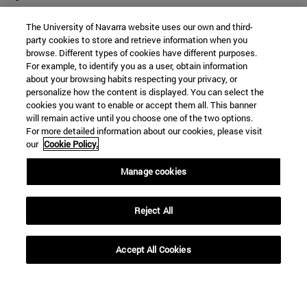
The University of Navarra website uses our own and third-
party cookies to store and retrieve information when you
browse. Different types of cookies have different purposes.
For example, to identify you as a user, obtain information
about your browsing habits respecting your privacy, or
personalize how the content is displayed. You can select the
cookies you want to enable or accept them all. This banner
will remain active until you choose one of the two options.
For more detailed information about our cookies, please visit
our
Cookie Policy.
Manage cookies
Reject All
Accept All Cookies
Accesos directos
(abre en nueva ventana)
Biblioteca
(abre en nueva ventana)
Mi correo
(abre en nueva ventana)
Aula virtual ADI