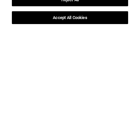
Accept All Cookies
Accesos directos
(abre en nueva ventana)
Biblioteca
(abre en nueva ventana)
Mi correo
(abre en nueva ventana)
Aula virtual ADI
(abre en nueva ventana)
Búsqueda de personas
(abre en nueva ventana)
Trabaja con nosotros