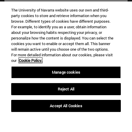
The University of Navarra website uses our own and third-
party cookies to store and retrieve information when you
browse. Different types of cookies have different purposes.
For example, to identify you as a user, obtain information
about your browsing habits respecting your privacy, or
personalize how the content is displayed. You can select the
cookies you want to enable or accept them all. This banner
Accesos directos
will remain active until you choose one of the two options.
(abre en nueva ventana)
Biblioteca
For more detailed information about our cookies, please visit
our
Cookie Policy.
(abre en nueva ventana)
Mi correo
(abre en nueva ventana)
Aula virtual ADI
Manage cookies
(abre en nueva ventana)
Búsqueda de personas
(abre en nueva ventana)
Trabaja con nosotros
Reject All
Información
TFNO +34 948 42 56 00
Accept All Cookies
¿QUÉ GRADO TE INTERESA?
¿QUÉ MÁSTER TE INTERESA?
© Universidad de Navarra