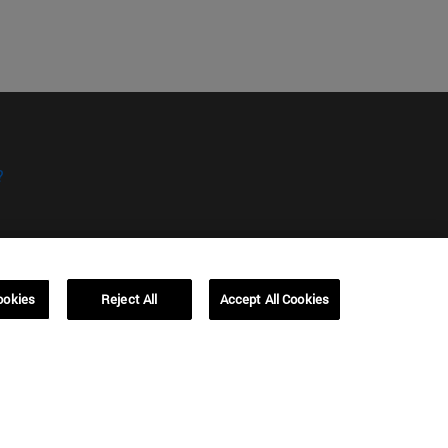
?
ookies
Reject All
Accept All Cookies
kies
Campus Barcelona (IESE)
, 3
Av. Pearson, 21 08034 Barcelona
España
T.
+34 93 253 42 00