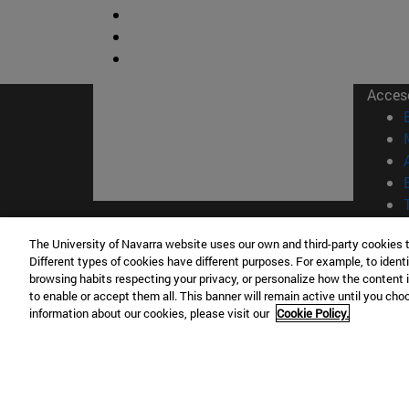
Acces
© Uni
The University of Navarra website uses our own and third-party cookies 
Different types of cookies have different purposes. For example, to identi
Nava
browsing habits respecting your privacy, or personalize how the content 
to enable or accept them all. This banner will remain active until you ch
information about our cookies, please visit our
Cookie Policy.
Campus Pamplona
Campus 
Campus Universitario 31009 Pamplona
Pº de M
España
Donosti
T.
+34 948 42 56 00
info@unav.es
T.
+34 9