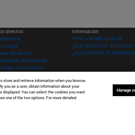
os directos
Información
(abre en nueva ventana)
Biblioteca
TFNO +34 948 42 56 00
(abre en nueva ventana)
Mi correo
¿QUÉ GRADO TE INTERESA?
(abre en nueva ventana)
Aula virtual ADI
¿QUÉ MÁSTER TE INTERESA
(abre en nueva ventana)
Búsqueda de personas
(abre en nueva ventana)
Trabaja con nosotros
versidad de
Información legal
to store and retrieve information when you browse.
fy you as a user, obtain information about your
rra
Accesibilidad
Manage c
is displayed. You can select the cookies you want
Configuración de coo
oose one of the two options. For more detailed
Donostia-San Sebastián
Campus Madrid
anuel Lardizabal 13 20018
Calle Marquesado de Sta. Marta
a-San Sebastián España
28027 Madrid España
43 21 98 77
T.
+34 914 51 43 41