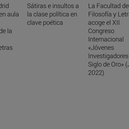
drid
Sátiras e insultos a
La Facultad de
en aula
la clase política en
Filosofía y Let
clave poética
acoge el XII
de la
Congreso
Internacional
etras
«Jóvenes
Investigadores
Siglo de Oro» 
2022)