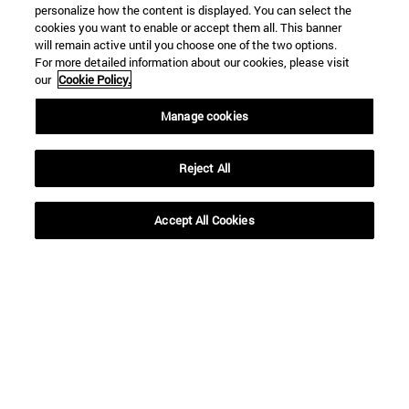
personalize how the content is displayed. You can select the
cookies you want to enable or accept them all. This banner
will remain active until you choose one of the two options.
For more detailed information about our cookies, please visit
our
Cookie Policy.
Manage cookies
Reject All
Accesos directos
Accept All Cookies
(abre en nueva ventana)
Biblioteca
(abre en nueva ventana)
Mi correo
(abre en nueva ventana)
Aula virtual ADI
(abre en nueva ventana)
Búsqueda de personas
(abre en nueva ventana)
Trabaja con nosotros
Información
TFNO +34 948 42 56 00
¿QUÉ GRADO TE INTERESA?