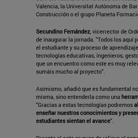
Valencia, la Universitat Autònoma de Bar
Construcción o el grupo Planeta Formació
Secundino Fernández
, vicerrector de O
de inaugurar la jornada. "Todos los aquí
el estudiante y su proceso de aprendizaj
tecnologías educativas, ingenieros, gesto
que un encuentro como este es muy relev
sumáis mucho al proyecto".
Asimismo, añadió que es fundamental no p
misma, sino entenderla como una
herram
"Gracias a estas tecnologías podremos
a
enseñar nuestros conocimientos y present
estudiantes sientan el avance
".
Durante el acto se puso de relieve el papel