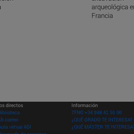
a
arqueológica e
Francia
os directos
Información
(abre en nueva ventana)
Biblioteca
TFNO +34 948 42 56 00
(abre en nueva ventana)
Mi correo
¿QUÉ GRADO TE INTERESA?
(abre en nueva ventana)
Aula virtual ADI
¿QUÉ MÁSTER TE INTERESA
(abre en nueva ventana)
Búsqueda de personas