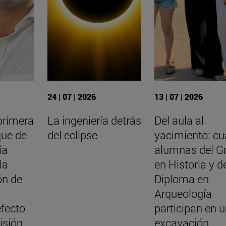
24 | 07 | 2026
13 | 07 | 2026
primera
La ingeniería detrás
Del aula al
que de
del eclipse
yacimiento: cu
ía
alumnas del G
la
en Historia y d
ón de
Diploma en
a
Arqueología
efecto
participan en 
isión
excavación