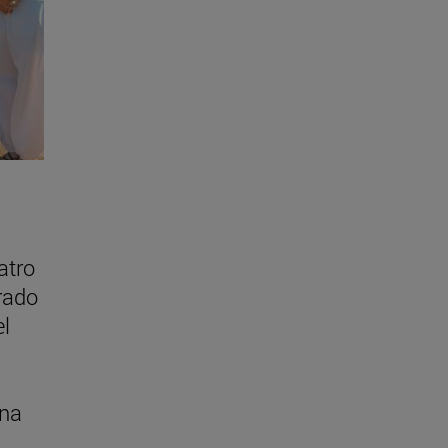
atro
rado
el
una