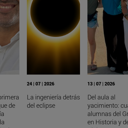
24 | 07 | 2026
13 | 07 | 2026
primera
La ingeniería detrás
Del aula al
que de
del eclipse
yacimiento: cu
ía
alumnas del G
la
en Historia y d