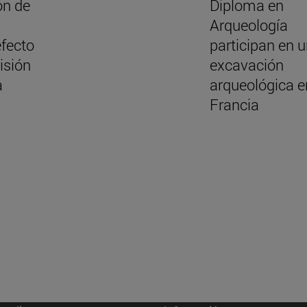
ón de
Diploma en
a
Arqueología
efecto
participan en 
isión
excavación
a
arqueológica e
Francia