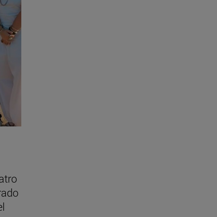
atro
rado
el