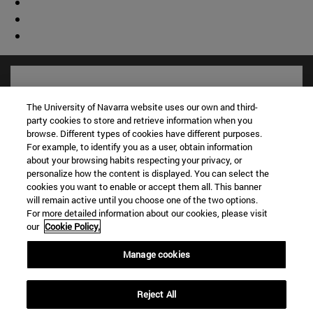
The University of Navarra website uses our own and third-
party cookies to store and retrieve information when you
browse. Different types of cookies have different purposes.
For example, to identify you as a user, obtain information
about your browsing habits respecting your privacy, or
personalize how the content is displayed. You can select the
cookies you want to enable or accept them all. This banner
will remain active until you choose one of the two options.
For more detailed information about our cookies, please visit
Accesos directos
our
Cookie Policy.
(abre en nueva ventana)
Biblioteca
(abre en nueva ventana)
Mi correo
Manage cookies
(abre en nueva ventana)
Aula virtual ADI
(abre en nueva ventana)
Búsqueda de personas
Reject All
(abre en nueva ventana)
Trabaja con nosotros