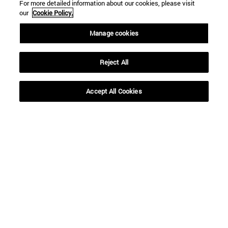
For more detailed information about our cookies, please visit
our
Cookie Policy.
Manage cookies
Reject All
Accesos directos
(abre en nueva ventana)
Biblioteca
Accept All Cookies
(abre en nueva ventana)
Mi correo
(abre en nueva ventana)
Aula virtual ADI
(abre en nueva ventana)
Búsqueda de personas
(abre en nueva ventana)
Trabaja con nosotros
Información
TFNO +34 948 42 56 00
¿QUÉ GRADO TE INTERESA?
¿QUÉ MÁSTER TE INTERESA?
© Universidad de Navarra
Información legal