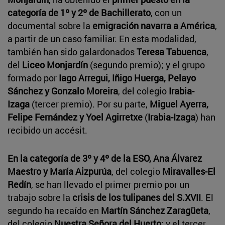
categoría de 1º y 2º de Bachillerato
, con un
documental sobre la
emigración navarra a América
,
a partir de un caso familiar. En esta modalidad,
también han sido galardonados
Teresa Tabuenca
,
del
Liceo Monjardín
(segundo premio); y el grupo
formado por
Iago Arregui, Iñigo Huerga, Pelayo
Sánchez y Gonzalo Moreira
, del colegio
Irabia-
Izaga
(tercer premio). Por su parte,
Miguel Ayerra,
Felipe Fernández y Yoel Agirretxe
(
Irabia-Izaga
) han
recibido un accésit.
En la categoría de 3º y 4º de la ESO, Ana Álvarez
Maestro y María Aizpurúa
, del colegio
Miravalles-El
Redín
, se han llevado el primer premio por un
trabajo sobre la
crisis de los tulipanes del S.XVII
. El
segundo ha recaído en
Martín Sánchez Zaragüeta
,
del colegio
Nuestra Señora del Huerto
; y el tercer