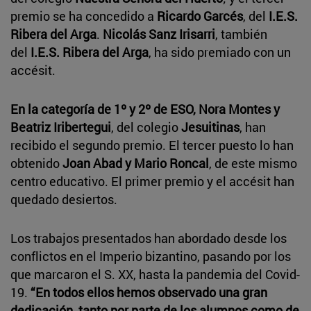
premio se ha concedido a
Ricardo Garcés
, del
I.E.S.
Ribera del Arga
.
Nicolás Sanz Irisarri
, también
del
I.E.S. Ribera del Arga
, ha sido premiado con un
accésit.
En la categoría de 1º y 2º de ESO, Nora Montes y
Beatriz Iribertegui
, del colegio
Jesuitinas
, han
recibido el segundo premio. El tercer puesto lo han
obtenido
Joan Abad y Mario Roncal
, de este mismo
centro educativo. El primer premio y el accésit han
quedado desiertos.
Los trabajos presentados han abordado desde los
conflictos en el Imperio bizantino, pasando por los
que marcaron el S. XX, hasta la pandemia del Covid-
19.
“En todos ellos hemos observado una gran
dedicación, tanto por parte de los alumnos como de