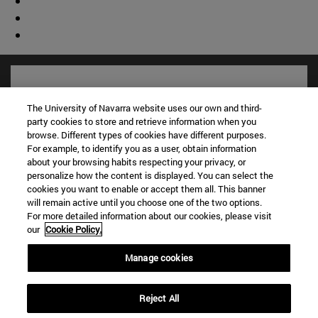
The University of Navarra website uses our own and third-
party cookies to store and retrieve information when you
browse. Different types of cookies have different purposes.
For example, to identify you as a user, obtain information
about your browsing habits respecting your privacy, or
personalize how the content is displayed. You can select the
cookies you want to enable or accept them all. This banner
will remain active until you choose one of the two options.
For more detailed information about our cookies, please visit
Accesos directos
our
Cookie Policy.
(abre en nueva ventana)
Biblioteca
(abre en nueva ventana)
Mi correo
Manage cookies
(abre en nueva ventana)
Aula virtual ADI
(abre en nueva ventana)
Búsqueda de personas
Reject All
(abre en nueva ventana)
Trabaja con nosotros