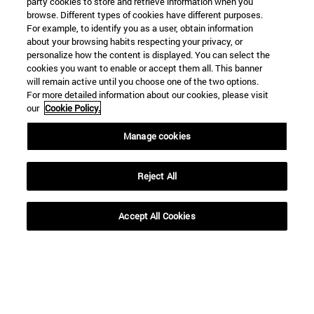
party cookies to store and retrieve information when you
browse. Different types of cookies have different purposes.
For example, to identify you as a user, obtain information
about your browsing habits respecting your privacy, or
personalize how the content is displayed. You can select the
cookies you want to enable or accept them all. This banner
Accesos directos
will remain active until you choose one of the two options.
(abre en nueva ventana)
Biblioteca
For more detailed information about our cookies, please visit
(abre en nueva ventana)
Mi correo
our
Cookie Policy.
(abre en nueva ventana)
Aula virtual ADI
(abre en nueva ventana)
Búsqueda de personas
Manage cookies
(abre en nueva ventana)
Trabaja con nosotros
Reject All
Información
TFNO +34 948 42 56 00
¿QUÉ GRADO TE INTERESA?
Accept All Cookies
¿QUÉ MÁSTER TE INTERESA?
© Universidad de Navarra
Información legal
Accesibilidad
Configuración de cookies