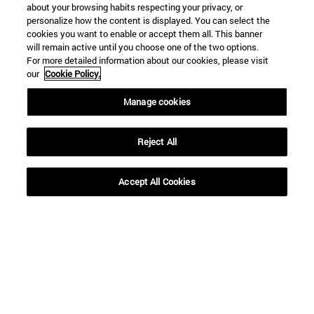
about your browsing habits respecting your privacy, or
personalize how the content is displayed. You can select the
cookies you want to enable or accept them all. This banner
will remain active until you choose one of the two options.
For more detailed information about our cookies, please visit
our
Cookie Policy.
Manage cookies
Reject All
Accesos directos
Accept All Cookies
(abre en nueva ventana)
Biblioteca
(abre en nueva ventana)
Mi correo
(abre en nueva ventana)
Aula virtual ADI
(abre en nueva ventana)
Búsqueda de personas
(abre en nueva ventana)
Trabaja con nosotros
Información
TFNO +34 948 42 56 00