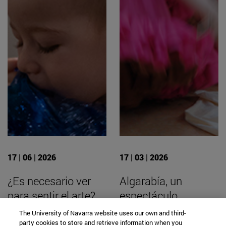
17 | 06 | 2026
17 | 03 | 2026
¿Es necesario ver
Algarabía, un
para sentir el arte?
espectáculo
Ocho niños
innovador que pone
The University of Navarra website uses our own and third-
invidentes y con
en diálogo
party cookies to store and retrieve information when you