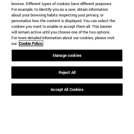
browse. Different types of cookies have different purposes.
resto visual de la
diferentes culturas,
For example, to identify you as a user, obtain information
Fundación ONCE
disciplinas artísticas
about your browsing habits respecting your privacy, or
personalize how the content is displayed. You can select the
han demostrado
y generaciones
cookies you want to enable or accept them all. This banner
will remain active until you choose one of the two options.
que no en el MUN
For more detailed information about our cookies, please visit
our
Cookie Policy.
Manage cookies
BUSCADOR NOTICIAS
Reject All
Accept All Cookies
Desde