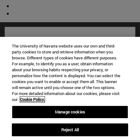
The University of Navarra website uses our own and third-
party cookies to store and retrieve information when you
browse. Different types of cookies have different purposes.
For example, to identify you as a user, obtain information
about your browsing habits respecting your privacy, or
personalize how the content is displayed. You can select the
cookies you want to enable or accept them all. This banner
will remain active until you choose one of the two options.
For more detailed information about our cookies, please visit
Accesos directos
our
Cookie Policy.
(abre en nueva ventana)
Biblioteca
(abre en nueva ventana)
Mi correo
Manage cookies
(abre en nueva ventana)
Aula virtual ADI
(abre en nueva ventana)
Búsqueda de personas
Reject All
(abre en nueva ventana)
Trabaja con nosotros