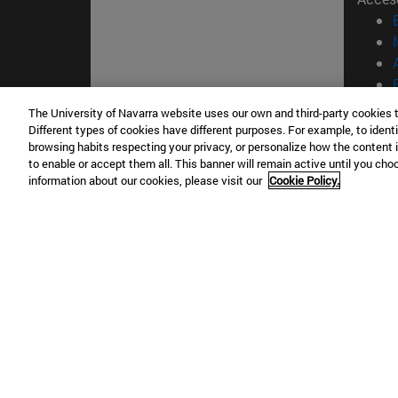
The University of Navarra website uses our own and third-party cookies 
Different types of cookies have different purposes. For example, to identi
© Uni
browsing habits respecting your privacy, or personalize how the content 
Nava
to enable or accept them all. This banner will remain active until you ch
information about our cookies, please visit our
Cookie Policy.
Campus Pamplona
Campus 
Campus Universitario 31009 Pamplona
Pº de M
España
Donosti
T.
+34 948 42 56 00
info@unav.es
T.
+34 9
Campus Madrid (IESE)
Campus 
Camino del Cerro Águila 3 28023
165 W 5
Madrid España
EE.UU