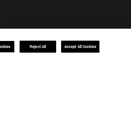
?
ookies
Reject All
Accept All Cookies
kies
Campus Barcelona (IESE)
, 3
Av. Pearson, 21 08034 Barcelona
España
T.
+34 93 253 42 00
Campus Sao Paulo (IESE)
5
Rua Martiniano de Carvalho, 573
01321001 Bela Vista Brasil