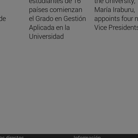
estudiantes de 16
the University,
países comienzan
María Iraburu,
de
el Grado en Gestión
appoints four 
Aplicada en la
Vice President
Universidad
os directos
Información