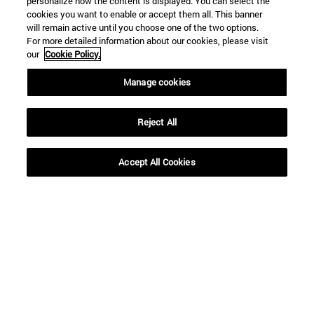
personalize how the content is displayed. You can select the
cookies you want to enable or accept them all. This banner
will remain active until you choose one of the two options.
For more detailed information about our cookies, please visit
our
Cookie Policy.
Manage cookies
Reject All
Accesos directos
Accept All Cookies
(abre en nueva ventana)
Biblioteca
(abre en nueva ventana)
Mi correo
(abre en nueva ventana)
Aula virtual ADI
(abre en nueva ventana)
Búsqueda de personas
(abre en nueva ventana)
Trabaja con nosotros
Información
TFNO +34 948 42 56 00
¿QUÉ GRADO TE INTERESA?
¿QUÉ MÁSTER TE INTERESA?