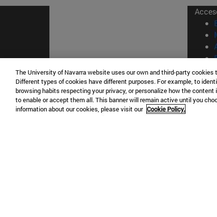
Acces
The University of Navarra website uses our own and third-party cookies 
Different types of cookies have different purposes. For example, to identi
© Uni
browsing habits respecting your privacy, or personalize how the content 
Nava
to enable or accept them all. This banner will remain active until you ch
information about our cookies, please visit our
Cookie Policy.
Campus Pamplona
Campus 
Campus Universitario 31009 Pamplona
Pº de M
España
Donosti
T.
+34 948 42 56 00
info@unav.es
T.
+34 9
Campus Madrid (IESE)
Campus 
Camino del Cerro Águila 3 28023
165 W 5
Madrid España
EE.UU