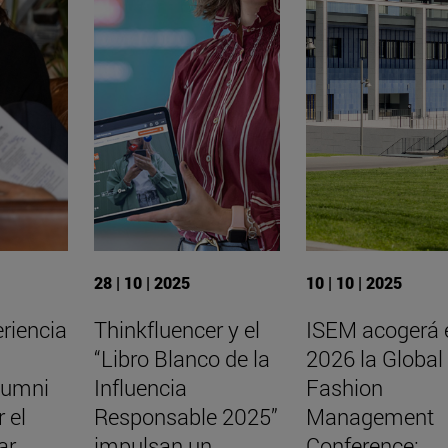
28 | 10 | 2025
10 | 10 | 2025
eriencia
Thinkfluencer y el
ISEM acogerá 
“Libro Blanco de la
2026 la Global
lumni
Influencia
Fashion
 el
Responsable 2025”
Management
ar
impulsan un
Conference: