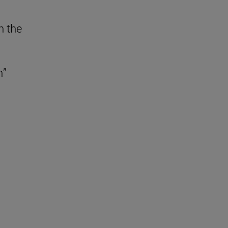
 the
n”