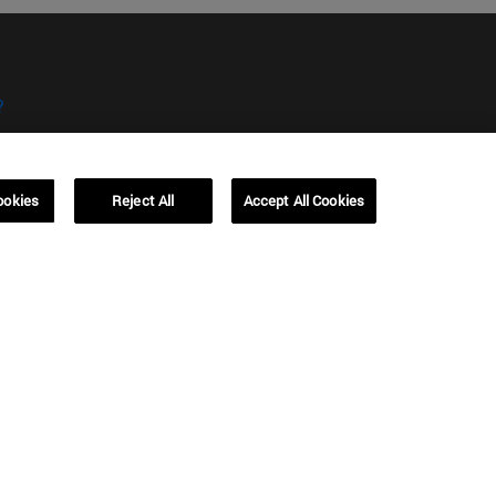
?
ookies
Reject All
Accept All Cookies
kies
Campus Barcelona (IESE)
, 3
Av. Pearson, 21 08034 Barcelona
España
T.
+34 93 253 42 00
Campus Sao Paulo (IESE)
5
Rua Martiniano de Carvalho, 573
01321001 Bela Vista Brasil