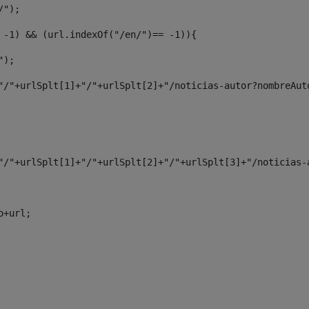
/"); 
= -1) && (url.indexOf("/en/")== -1)){ 
e"); 
0]+"/"+urlSplt[1]+"/"+urlSplt[2]+"/noticias-autor?nombreAu
0]+"/"+urlSplt[1]+"/"+urlSplt[2]+"/"+urlSplt[3]+"/noticias
do+url; 