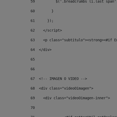
59
          $('.breadcrumbs li.last span'
60
        } 
61
      }); 
62
    </script> 
63
    <p class="subtitulo"><strong><#if E
64
  </div> 
65
66
67
  <!-- IMAGEN O VIDEO --> 
68
  <div class="videoOimagen"> 
69
    <div class="videoOimagen-inner"> 
70