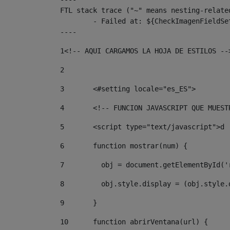
FTL stack trace ("~" means nesting-related
	- Failed at: ${CheckImagenFieldSet.CheckImagenFiel...  [in template "10136#10174#3653718" at line 78, column 80]

----
1
<!-- AQUI CARGAMOS LA HOJA DE ESTILOS --
2
3
	<#setting locale="es_ES"> 
4
	<!-- FUNCION JAVASCRIPT QUE MUES
5
	<script type="text/javascript">d 
6
	function mostrar(num) { 
7
	  obj = document.getElementById(
8
	  obj.style.display = (obj.style
9
	} 
10
	function abrirVentana(url) { 