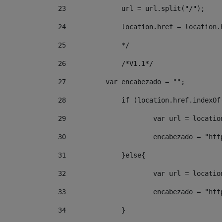
23
24
		location.href = locatio
25
		*/ 
26
		/*V1.1*/ 
27
	    var encabezado = ""; 
28
		if (location.href.indexO
29
			var url = locat
30
			encabezado = "ht
31
		}else{ 
32
			var url = locat
33
			encabezado = "ht
34
		} 