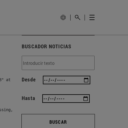
BUSCADOR NOTICIAS
Desde
" at line 78, column 82]

Hasta
ssing, either specify a default value like myOptionalVar
BUSCAR