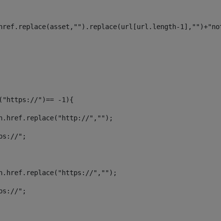
		url = url.split("/");		 
n.href.replace(asset,"").replace(url[url.length-1],"")+"n
f("https://")== -1){ 
ion.href.replace("http://",""); 
tps://"; 
ion.href.replace("https://",""); 
tps://"; 