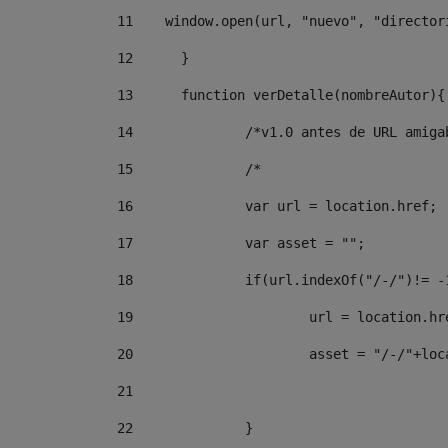
11
    window.open(url, "nuevo", "director
12
	} 
13
	function verDetalle(nombreAutor){
14
		/*v1.0 antes de URL amig
15
		/* 
16
		var url = location.href; 
17
		var asset = ""; 
18
		if(url.indexOf("/-/")!= -
19
			url = location.
20
			asset = "/-/"+l
21
22
		}		 