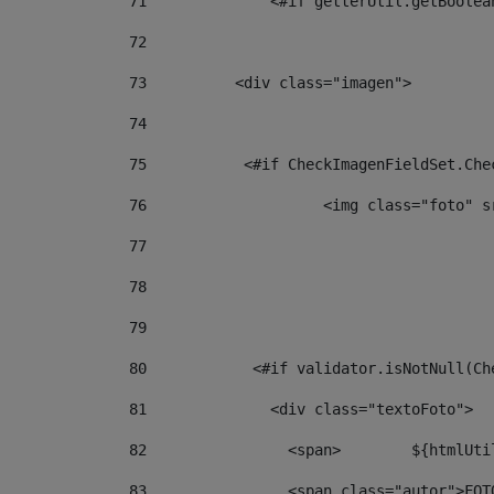
71
		<#if getterUtil.getBoole
72
73
          <div class="imagen"> 
74
75
           <#if CheckImagenFieldSet.Che
76
                    <img class="foto" s
77
78
79
80
            <#if validator.isNotNull(Ch
81
              <div class="textoFoto"> 
82
           
83