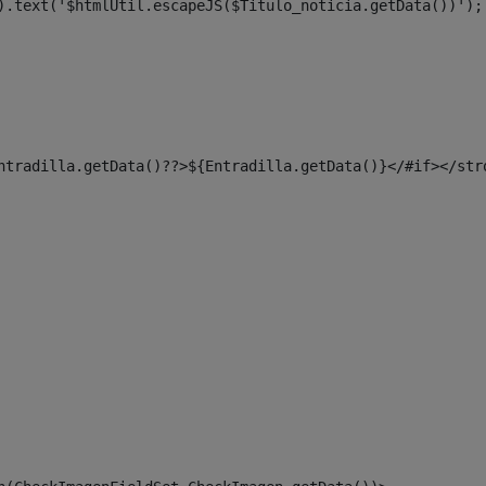
).text('$htmlUtil.escapeJS($Titulo_noticia.getData())');
ntradilla.getData()??>${Entradilla.getData()}</#if></str