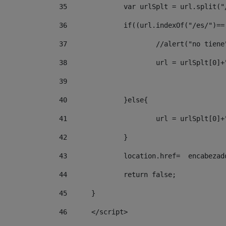
35
		var urlSplt = url.split("
36
		if((url.indexOf("/es/")=
37
			//alert("no tien
38
			url = urlSplt[
39
40
		}else{ 
41
			url = urlSplt[
42
		} 
43
		location.href=  encabeza
44
		return false;	 
45
	} 
46
	</script> 