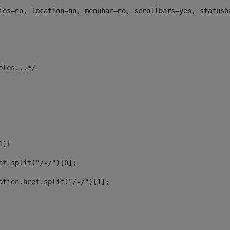
ies=no, location=no, menubar=no, scrollbars=yes, statusb
 
ables...*/ 
1){ 
href.split("/-/")[0]; 
ocation.href.split("/-/")[1]; 