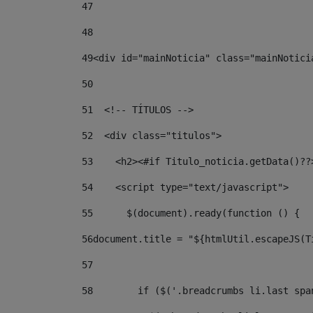
47
48
49
<div id="mainNoticia" class="mainNotici
50
51
  <!-- TÍTULOS --> 
52
  <div class="titulos"> 
53
    <h2><#if Titulo_noticia.getData()??
54
    <script type="text/javascript"> 
55
      $(document).ready(function () { 
56
document.title = "${htmlUtil.escapeJS(T
57
58
        if ($('.breadcrumbs li.last spa