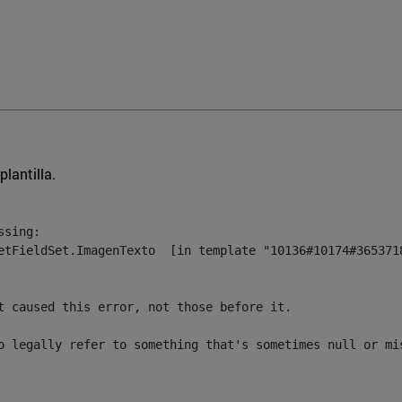
plantilla.
sing:

etFieldSet.ImagenTexto  [in template "10136#10174#3653718
t caused this error, not those before it.

o legally refer to something that's sometimes null or mi