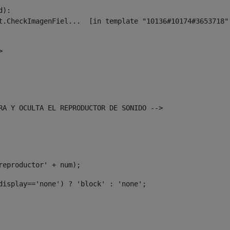
):

> 
TRA Y OCULTA EL REPRODUCTOR DE SONIDO --> 
'reproductor' + num); 
.display=='none') ? 'block' : 'none'; 