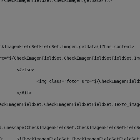
an(CheckImagenFieldSet.CheckImagen.getData())> 
ckImagenFieldSetFieldSet.Imagen.getData()?has_content> 
rc="${CheckImagenFieldSet.CheckImagenFieldSetFieldSet.Im
						<#else> 
						        <img class="foto" src="${CheckImagenF
						</#if>		 
eckImagenFieldSet.CheckImagenFieldSetFieldSet.Texto_imag
     <span>	${htmlUtil.unescape(CheckImagenFieldSet.CheckImagenFieldS
                <span class="autor">FOTO: 	${CheckImagenFieldSet.CheckImage