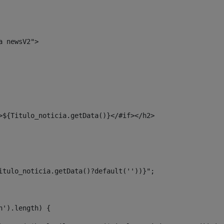
a newsV2"> 
>${Titulo_noticia.getData()}</#if></h2> 
itulo_noticia.getData()?default(''))}"; 
n').length) { 