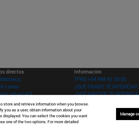
os directos
Información
(abre en nueva ventana)
Biblioteca
TFNO +34 948 42 56 00
(abre en nueva ventana)
Mi correo
¿QUÉ GRADO TE INTERESA?
(abre en nueva ventana)
Aula virtual ADI
¿QUÉ MÁSTER TE INTERESA
(abre en nueva ventana)
Búsqueda de personas
to store and retrieve information when you browse.
(abre en nueva ventana)
Trabaja con nosotros
fy you as a user, obtain information about your
Manage c
is displayed. You can select the cookies you want
versidad de
Información legal
oose one of the two options. For more detailed
rra
Accesibilidad
Configuración de coo