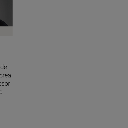
 de
 crea
esor
e