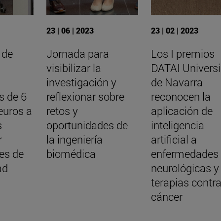
23 | 06 | 2023
23 | 02 | 2023
 de
Jornada para
Los I premios
visibilizar la
DATAI Univers
investigación y
de Navarra
s de 6
reflexionar sobre
reconocen la
euros a
retos y
aplicación de
s
oportunidades de
inteligencia
r
la ingeniería
artificial a
es de
biomédica
enfermedades
ad
neurológicas y
terapias contra
cáncer