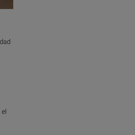
idad
 el