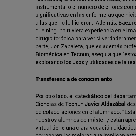
instrumental o el número de errores com
significativas en las enfermeras que hic
a las que no lo hicieron. Además, Báez r
que ninguna tuviera experiencia en el ma
cirugía torácica para ver si verdaderame
parte, Jon Zabaleta, que es además profe
Biomédica en Tecnun, asegura que “estos
explorando los usos y utilidades de la real
Transferencia de conocimiento
Por otro lado, el catedrático del depart
Ciencias de Tecnun
Javier Aldazábal
des
de colaboraciones en el alumnado: “Esta
nuestros alumnos de máster y están apre
virtual tiene una clara vocación didáctic
corroboren las mejoras que implican est