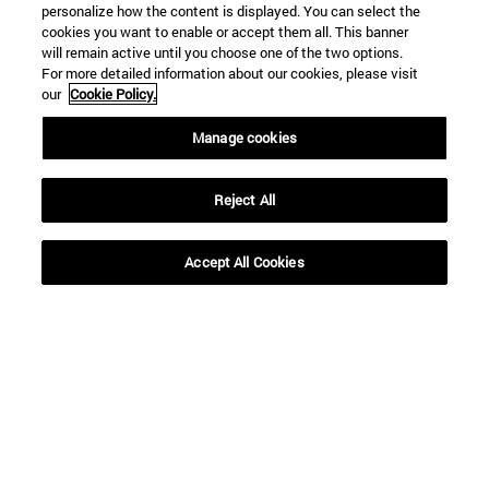
personalize how the content is displayed. You can select the
cookies you want to enable or accept them all. This banner
will remain active until you choose one of the two options.
For more detailed information about our cookies, please visit
our
Cookie Policy.
Manage cookies
Reject All
Accesos directos
Accept All Cookies
(abre en nueva ventana)
Biblioteca
(abre en nueva ventana)
Mi correo
(abre en nueva ventana)
Aula virtual ADI
(abre en nueva ventana)
Búsqueda de personas
(abre en nueva ventana)
Trabaja con nosotros
Información
TFNO +34 948 42 56 00
¿QUÉ GRADO TE INTERESA?