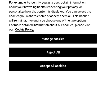
For example, to identify you as a user, obtain information
about your browsing habits respecting your privacy, or
personalize how the content is displayed. You can select the
Accesos directos
cookies you want to enable or accept them all. This banner
(abre en nueva ventana)
Biblioteca
will remain active until you choose one of the two options.
For more detailed information about our cookies, please visit
(abre en nueva ventana)
Mi correo
our
Cookie Policy.
(abre en nueva ventana)
Aula virtual ADI
(abre en nueva ventana)
Búsqueda de personas
Manage cookies
(abre en nueva ventana)
Trabaja con nosotros
Información
Reject All
TFNO +34 948 42 56 00
¿QUÉ GRADO TE INTERESA?
Accept All Cookies
¿QUÉ MÁSTER TE INTERESA?
© Universidad de Navarra
Información legal
Accesibilidad
Configuración de cookies
Localizador de campus