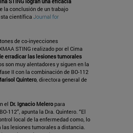
eína STING logran una eficacia
de la conclusión de un trabajo
ista científica
Journal for
ratones de co-inyecciones
DXMAA STING realizado por el Cima
de erradicar las lesiones tumorales
dos son muy alentadores y siguen en la
 fase II con la combinación de BO-112
Marisol Quintero
, directora general de
n el
Dr. Ignacio Melero
para
-112”, apunta la Dra. Quintero. “El
control local de la enfermedad como, lo
 las lesiones tumorales a distancia.