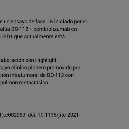
de un ensayo de fase 1B iniciado por el
evalúa BO-112 + pembrolizumab en
ti-PD1 que actualmente está
olaboración con Highlight
sayo clínico pionero promovido por
ción intratumoral de BO-112 con
e pulmón metastásico.
):e002953. doi: 10.1136/jitc-2021-