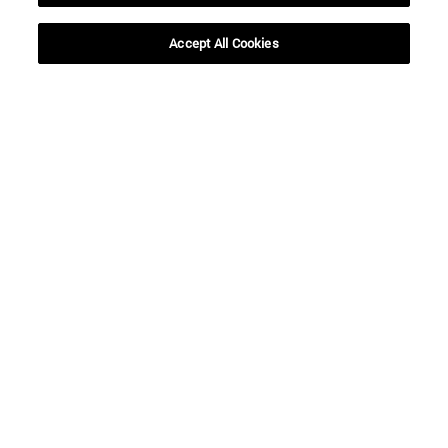
Accept All Cookies
Accesos directos
(abre en nueva ventana)
Biblioteca
(abre en nueva ventana)
Mi correo