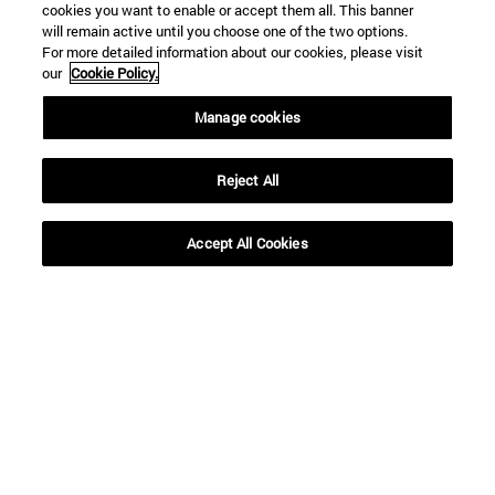
cookies you want to enable or accept them all. This banner
will remain active until you choose one of the two options.
For more detailed information about our cookies, please visit
our
Cookie Policy.
Accesos directos
Manage cookies
(abre en nueva ventana)
Biblioteca
(abre en nueva ventana)
Mi correo
Reject All
(abre en nueva ventana)
Aula virtual ADI
(abre en nueva ventana)
Búsqueda de personas
(abre en nueva ventana)
Trabaja con nosotros
Accept All Cookies
Información
TFNO +34 948 42 56 00
¿QUÉ GRADO TE INTERESA?
¿QUÉ MÁSTER TE INTERESA?
© Universidad de Navarra
Información legal
Accesibilidad
Configuración de cookies