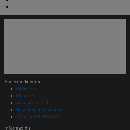
Accesos directos
(abre en nueva ventana)
Biblioteca
(abre en nueva ventana)
Mi correo
(abre en nueva ventana)
Aula virtual ADI
(abre en nueva ventana)
Búsqueda de personas
(abre en nueva ventana)
Trabaja con nosotros
Información