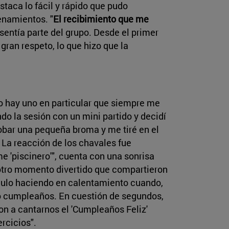
staca lo fácil y rápido que pudo
enamientos. "
El recibimiento que me
entía parte del grupo. Desde el primer
ran respeto, lo que hizo que la
.
ro hay uno en particular que siempre me
o la sesión con un mini partido y decidí
obar una pequeña broma y me tiré en el
. La reacción de los chavales fue
e 'piscinero'", cuenta con una sonrisa
otro momento divertido que compartieron
culo haciendo en calentamiento cuando,
tro cumpleaños. En cuestión de segundos,
n a cantarnos el 'Cumpleaños Feliz'
rcicios".