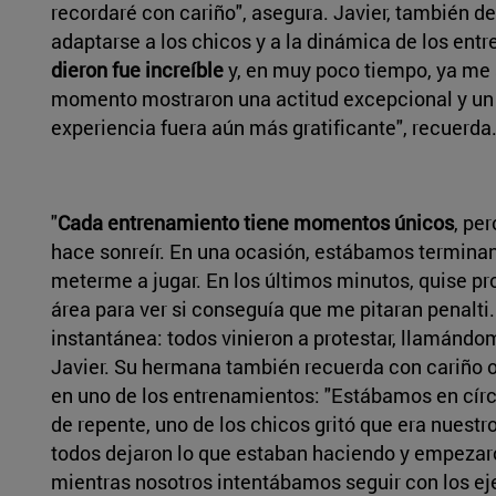
recordaré con cariño", asegura. Javier, también de
adaptarse a los chicos y a la dinámica de los entr
dieron fue increíble
y, en muy poco tiempo, ya me s
momento mostraron una actitud excepcional y un g
experiencia fuera aún más gratificante", recuerda
"
Cada entrenamiento tiene momentos únicos
, pe
hace sonreír. En una ocasión, estábamos terminand
meterme a jugar. En los últimos minutos, quise pr
área para ver si conseguía que me pitaran penalti
instantánea: todos vinieron a protestar, llamándom
Javier. Su hermana también recuerda con cariño 
en uno de los entrenamientos: "Estábamos en cír
de repente, uno de los chicos gritó que era nues
todos dejaron lo que estaban haciendo y empezaro
mientras nosotros intentábamos seguir con los eje