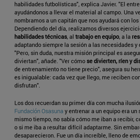
habilidades futbolísticas", explica Javier. "El en
ayudándonos a llevar el material al campo. Una ve
nombramos a un capitán que nos ayudará con los m
Dependiendo del día, realizamos diversos ejercici
habilidades técnicas
, al
trabajo en equipo
, a la
res
adaptando siempre la sesión a las necesidades y o
"Pero, sin duda, nuestra misión principal es asegu
diviertan", añade. "Ver cómo
se divierten, ríen y di
de entrenamiento no tiene precio", asegura su he
es inigualable: cada vez que llego, me reciben c
disfrutan".
Los dos recuerdan su primer día con mucha ilusión
Fundación Osasuna
y entrenar a un equipo era un 
mismo tiempo, no sabía cómo me iban a recibir, 
o si me iba a resultar difícil adaptarme. Sin emba
desaparecieron. Fue un día increíble, lleno de em