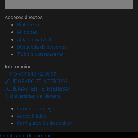
Accesos directos
(abre en nueva ventana)
Biblioteca
(abre en nueva ventana)
Mi correo
(abre en nueva ventana)
Aula virtual ADI
(abre en nueva ventana)
Búsqueda de personas
(abre en nueva ventana)
Trabaja con nosotros
Información
TFNO +34 948 42 56 00
¿QUÉ GRADO TE INTERESA?
¿QUÉ MÁSTER TE INTERESA?
© Universidad de Navarra
Información legal
Accesibilidad
Configuración de cookies
Localizador de campus