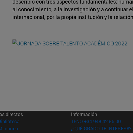
describió con tres aspectos fundamentales: humana
al conocimiento, a la investigación y a continuar e
internacional, por la propia institución y la relac
os directos
Información
(abre en nueva ventana)
Biblioteca
TFNO +34 948 42 56 00
(abre en nueva ventana)
Mi correo
¿QUÉ GRADO TE INTERESA?