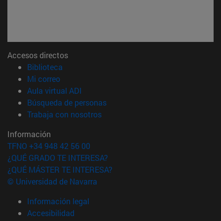
Accesos directos
(abre en nueva ventana)
Biblioteca
(abre en nueva ventana)
Mi correo
(abre en nueva ventana)
Aula virtual ADI
(abre en nueva ventana)
Búsqueda de personas
(abre en nueva ventana)
Trabaja con nosotros
Información
TFNO +34 948 42 56 00
¿QUÉ GRADO TE INTERESA?
¿QUÉ MÁSTER TE INTERESA?
© Universidad de Navarra
Información legal
Accesibilidad