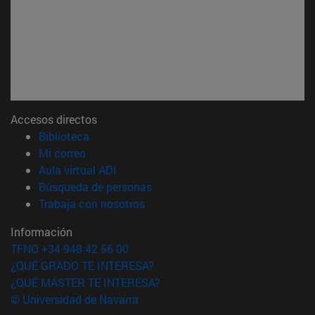
Accesos directos
(abre en nueva ventana)
Biblioteca
(abre en nueva ventana)
Mi correo
(abre en nueva ventana)
Aula virtual ADI
(abre en nueva ventana)
Búsqueda de personas
(abre en nueva ventana)
Trabaja con nosotros
Información
TFNO +34 948 42 56 00
¿QUÉ GRADO TE INTERESA?
¿QUÉ MÁSTER TE INTERESA?
© Universidad de Navarra