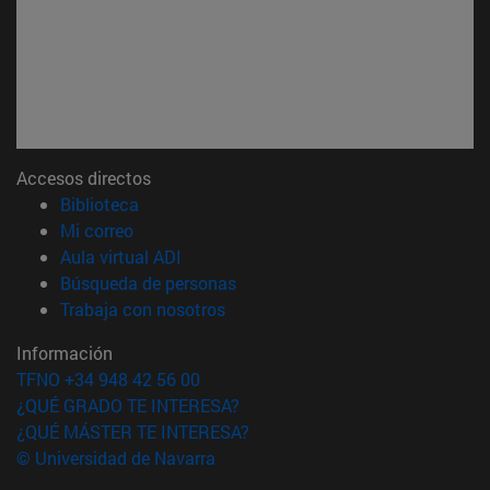
Accesos directos
(abre en nueva ventana)
Biblioteca
(abre en nueva ventana)
Mi correo
(abre en nueva ventana)
Aula virtual ADI
(abre en nueva ventana)
Búsqueda de personas
(abre en nueva ventana)
Trabaja con nosotros
Información
TFNO +34 948 42 56 00
¿QUÉ GRADO TE INTERESA?
¿QUÉ MÁSTER TE INTERESA?
© Universidad de Navarra